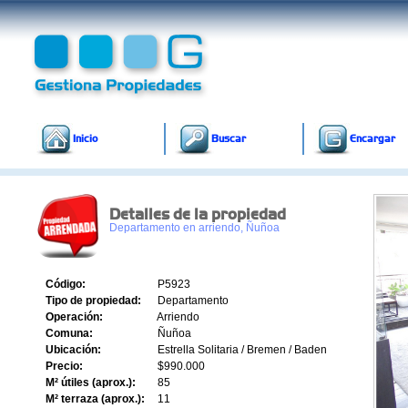
Inicio
Buscar
Encargar
Detalles de la propiedad
Departamento en arriendo, Ñuñoa
Código:
P5923
Tipo de propiedad:
Departamento
Operación:
Arriendo
Comuna:
Ñuñoa
Ubicación:
Estrella Solitaria / Bremen / Baden
Precio:
$990.000
M² útiles (aprox.):
85
M² terraza (aprox.):
11