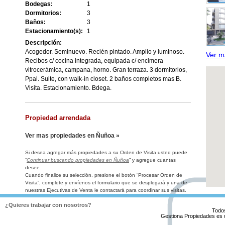
Bodegas:
1
Dormitorios:
3
Baños:
3
Estacionamiento(s):
1
Descripción:
Acogedor. Seminuevo. Recién pintado. Amplio y luminoso.
Ver m
Recibos c/ cocina integrada, equipada c/ encimera
vitrocerámica, campana, horno. Gran terraza. 3 dormitorios,
Ppal. Suite, con walk-in closet. 2 baños completos mas B.
Visita. Estacionamiento. Bdega.
Propiedad arrendada
Ver mas propiedades en Ñuñoa »
Si desea agregar más propiedades a su Orden de Visita usted puede
“
Continuar buscando propiedades en Ñuñoa
” y agregue cuantas
desee.
Cuando finalice su selección, presione el botón “Procesar Orden de
Visita”, complete y envíenos el formulario que se desplegará y una de
nuestras Ejecutivas de Venta le contactará para coordinar sus visitas.
¿Quieres trabajar con nosotros?
Todo
Gestiona Propiedades es